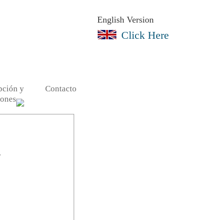
English Version
Click Here
pción y
Contacto
iones
.