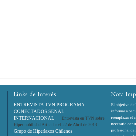
Links de Interés
Nota Imp
ENTREVISTA TVN PROGRAMA
El objetivo de 
CONECTADOS SEÑAL
informar a pac
reemplazar el 
INTERNACIONAL
Entrevista en TVN sobre
necesario consu
Hipermobilidad Articular el 22 de Abril de 2013
profesional de 
Grupo de Hiperlaxos Chilenos