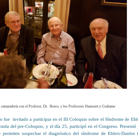
camaradería con el Profesor, Dr. Bravo, y los Profesores Hamonet y Grahame
vo fue invitado a participar en el III Coloquio sobre el Síndrome de Ehl
onda del pre-Coloquio, y el día 25, participó en el Congreso. Presentó
e permiten sospechar el diagnóstico del síndrome de Ehlers-Danlos t