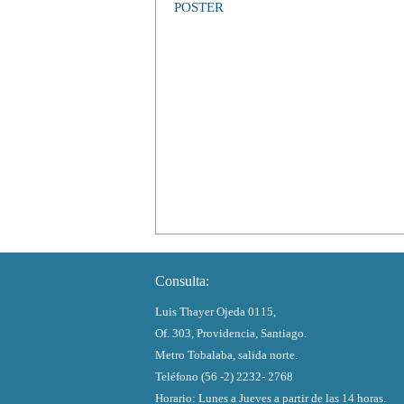
POSTER
Consulta:
Luis Thayer Ojeda 0115,
Of. 303, Providencia, Santiago.
Metro Tobalaba, salida norte.
Teléfono (56 -2) 2232- 2768
Horario: Lunes a Jueves a partir de las 14 horas.