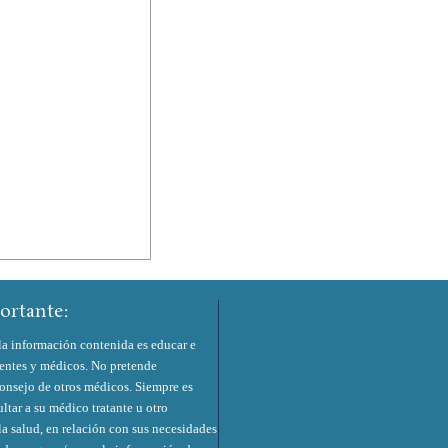
ortante:
la información contenida es educar e
ientes y médicos. No pretende
consejo de otros médicos. Siempre es
ltar a su médico tratante u otro
la salud, en relación con sus necesidades