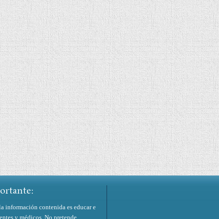
ortante:
la información contenida es educar e
ientes y médicos. No pretende